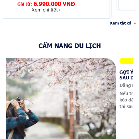
Xem c
990.000 VNĐ
chi tiết
Xem tất cả
CẨM NANG DU LỊCH