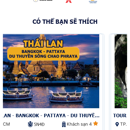
CÓ THỂ BẠN SẼ THÍCH
 - PATTAYA - DU THUYỀN
TOUR HÀNH HƯƠNG CHÂ
HAO PHRAYA
NHA - BỒ 
Khách sạn 4
TP.HCM
N4Đ
10N