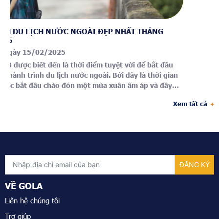
ỚC NGOÀI ĐẸP NHẤT THÁNG
GỢI Ý 5 ĐIỂM DU LỊCH 
SAU DỊP TẾT NGUYÊN Đ
25
Đăng ngày 01/02/2025
là thời điểm tuyệt vời để bắt đầu
Nếu trong Tết chúng ta có 
ch nước ngoài. Bởi đây là thời gian
kéo dài đến 1 tuần để tận
o đón một mùa xuân ấm áp và đầy
thì sau Tết, chúng ta chỉ c
h thiên nhiên tuyệt đẹp. Và đâu là
tận hưởng những chuyến đi
Xem tất cả
nhất vào mùa xuân này, hãy cùng
thích xê dịch thì dù là thờ
au đây.
muốn vi vu đó đây, thì bạn
gần Sài Gòn để lên kế hoạc
GOLA tìm hiểu 5 điểm du l
sau dịp Tết Nguyên Đán ng
VỀ GOLA
Liên hệ chúng tôi
Trợ giúp