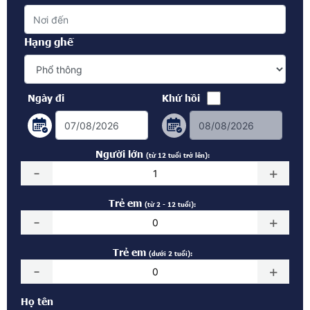
Hạng ghế
Ngày đi
Khứ hồi
Người lớn
(từ 12 tuổi trở lên):
-
+
Trẻ em
(từ 2 - 12 tuổi):
-
+
Trẻ em
(dưới 2 tuổi):
-
+
Họ tên