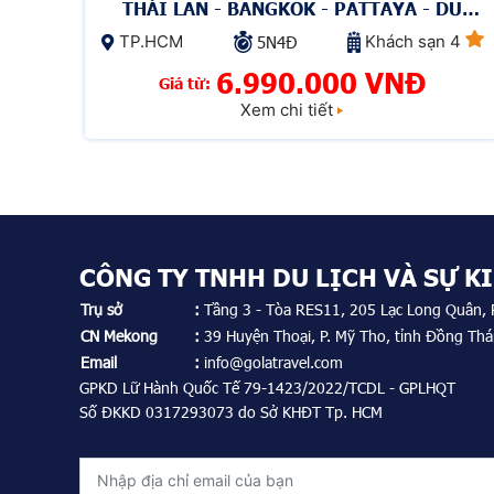
THÁI LAN - BANGKOK - PATTAYA - DU
THUYỀN SÔNG CHAO PHRAYA
TP.HCM
Khách sạn 4
5N4Đ
6.990.000 VNĐ
Giá từ:
Xem chi tiết
CÔNG TY TNHH DU LỊCH VÀ SỰ K
Trụ sở
:
Tầng 3 - Tòa RES11, 205 Lạc Long Quân, P
CN Mekong
:
39 Huyện Thoại, P. Mỹ Tho, tỉnh Đồng Th
Email
:
info@golatravel.com
GPKD Lữ Hành Quốc Tế 79-1423/2022/TCDL - GPLHQT
Số ĐKKD 0317293073 do Sở KHĐT Tp. HCM