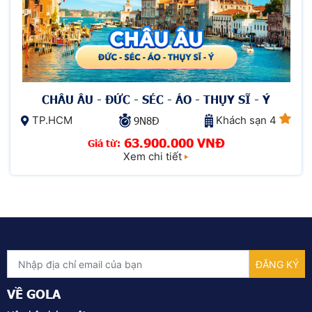
CHÂU ÂU - ĐỨC - SÉC - ÁO - THỤY SĨ - Ý
TP.HCM
Khách sạn 4
9N8Đ
63.900.000 VNĐ
Giá từ:
Xem chi tiết
VỀ GOLA