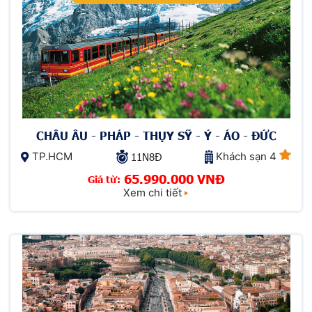
CHÂU ÂU - PHÁP - THỤY SỸ - Ý - ÁO - ĐỨC
TP.HCM
Khách sạn 4
11N8Đ
65.990.000 VNĐ
Giá từ:
Xem chi tiết