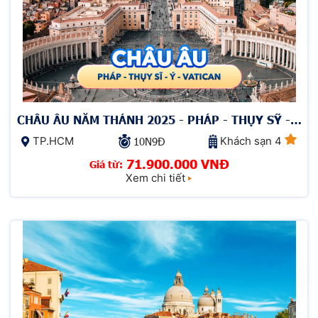
CHÂU ÂU NĂM THÁNH 2025 - PHÁP - THỤY SỸ - Ý
- VATICAN
TP.HCM
Khách sạn 4
10N9Đ
71.900.000 VNĐ
Giá từ:
Xem chi tiết