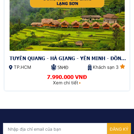
TUYÊN QUANG - HÀ GIANG - YÊN MINH - ĐỒNG
VĂN - CAO BẰNG - LẠNG SƠN
TP.HCM
Khách sạn 3
5N4Đ
7.990.000 VNĐ
Xem chi tiết